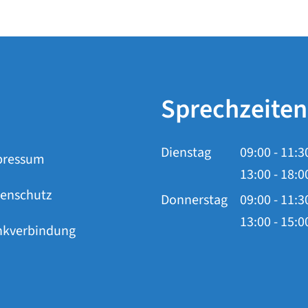
Sprechzeiten
Dienstag
09:00
-
11:3
pressum
Von 09:00 b
13:00
-
18:0
enschutz
Von 13:00 b
Donnerstag
09:00
-
11:3
Von 09:00 b
13:00
-
15:0
nkverbindung
Von 13:00 b