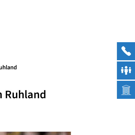
Menü
Ruhland
in Ruhland