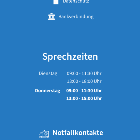
Datenschutz
Bankverbindung
Sprechzeiten
Dienstag
09:00
-
11:30
Uhr
13:00
-
18:00
Von 09:00 bis 11:30 Uhr
Uhr
Von 13:00 bis 18:00 Uhr
Donnerstag
09:00
-
11:30
Uhr
13:00
-
15:00
Von 09:00 bis 11:30 Uhr
Uhr
Von 13:00 bis 15:00 Uhr
Notfallkontakte