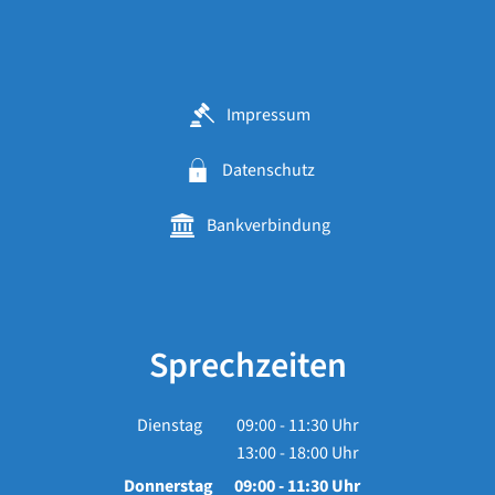
Impressum
Datenschutz
Bankverbindung
Sprechzeiten
Dienstag
09:00
-
11:30
Uhr
13:00
-
18:00
Von 09:00 bis 11:30 Uhr
Uhr
Von 13:00 bis 18:00 Uhr
Donnerstag
09:00
-
11:30
Uhr