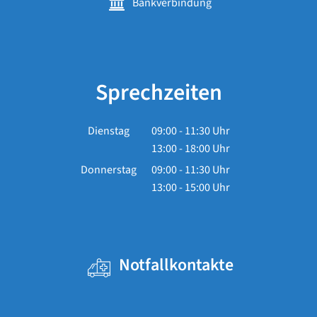
Bankverbindung
Sprechzeiten
Dienstag
09:00
-
11:30
Uhr
13:00
-
18:00
Von 09:00 bis 11:30 Uhr
Uhr
Von 13:00 bis 18:00 Uhr
Donnerstag
09:00
-
11:30
Uhr
13:00
-
15:00
Von 09:00 bis 11:30 Uhr
Uhr
Von 13:00 bis 15:00 Uhr
Notfallkontakte