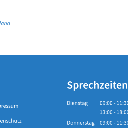
hland
Sprechzeiten
Dienstag
09:00
-
11:3
pressum
Von 09:00 b
13:00
-
18:0
enschutz
Von 13:00 b
Donnerstag
09:00
-
11:3