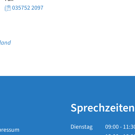
035752 2097
hland
Sprechzeiten
Dienstag
09:00
-
11:3
pressum